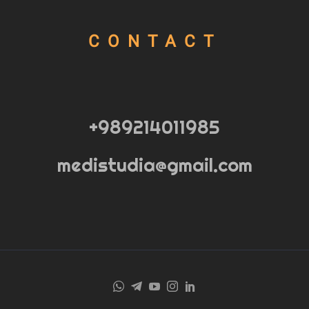
CONTACT
989214011985+
medistudia@gmail.com